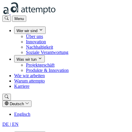
Menu
Wer wir sind
Über uns
Innovation
Nachhaltigkeit
Soziale Verantwortung
Was wir tun
Projektgeschäft
Produkte & Innovation
Wie wir arbeiten
Warum attempto
Karriere
Deutsch
Englisch
DE
| EN