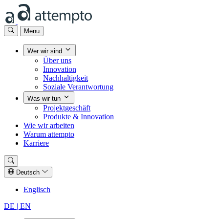
Menu
Wer wir sind
Über uns
Innovation
Nachhaltigkeit
Soziale Verantwortung
Was wir tun
Projektgeschäft
Produkte & Innovation
Wie wir arbeiten
Warum attempto
Karriere
Deutsch
Englisch
DE
| EN