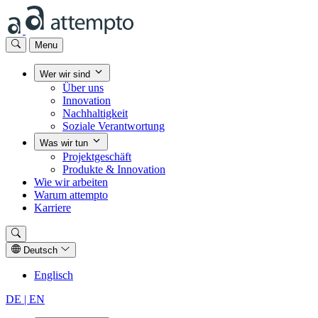
Menu
Wer wir sind
Über uns
Innovation
Nachhaltigkeit
Soziale Verantwortung
Was wir tun
Projektgeschäft
Produkte & Innovation
Wie wir arbeiten
Warum attempto
Karriere
Deutsch
Englisch
DE
| EN