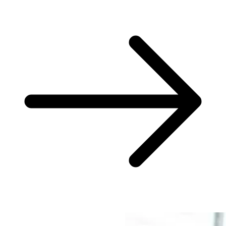
Beratung mal anders?
Wir wagen es!
Von der Beratung bis zur Umsetzung: Unsere Leistungen für Ihren
Erfolg.
Was wir tun