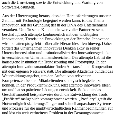
auch die Umsetzung sowie die Entwicklung und Wartung von
Software-Lösungen.
Aus der Überzeugung heraus, dass den Herausforderungen unserer
Zeit nur mit Technologie begegnet werden kann, ist das Thema
Innovation seit der Gründung tief in der DNA des Unternehmens
verankert. Um für seine Kunden ein wertvoller Partner zu sein,
beschäftigt sich attempto kontinuierlich mit den wichtigsten
Innovationen, Trends und Entwicklungen der Branche. Innovation
wird bei attempto gelebt – über alle Hierarchiestufen hinweg. Daher
fördert das Unternehmen innovatives Denken aktiv in seiner
Unternehmenskultur und institutionalisiert den Innovationsgedanken
in verschiedenen Unternehmensbereichen: Das attempto Lab ist die
hauseigene Institution für Trendscouting und Prototyping. In der
attempto Innovationsmanufaktur finden Austausch und Kooperation
mit dem eigenen Netzwerk statt. Die attempto Akademie bündelt das
Weiterbildungsangebot, um den Aufbau von relevanten
Kompetenzen bei den Mitarbeitenden strategisch begleiten zu
können. In der Produktentwicklung setzt attempto innovative Ideen
um und hat so prämierte Lösungen entwickelt. So konnte das
Geschäftsmodell beispielsweise durch die Entwicklung des Tools
„Profilery“ maßgeblich vorangebracht werden. „Profilery“ greift die
Notwendigkeit skalierungsfähiger und schnell anpassbarer Systeme
und Prozesse für die marktwirtschaftlichen Rahmenbedingungen auf
und löst ein weit verbreitetes Problem in der Beratungsbranche: