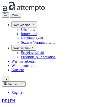
Menu
Wer wir sind
Über uns
Innovation
Nachhaltigkeit
Soziale Verantwortung
Was wir tun
Projektgeschäft
Produkte & Innovation
Wie wir arbeiten
Warum attempto
Karriere
Deutsch
Englisch
DE
| EN