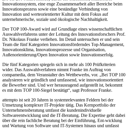
Innovationssystem, eine enge Zusammenarbeit aller Bereiche beim
Innovationsprozess sowie eine beständige Verbindung von
Innovation und werteorientierter Kultur mit dem Fokus auf
unternehmerische, soziale und ökologische Nachhaltigkeit.
Der TOP 100-Award wird auf Grundlage eines wissenschaftlichen
Auswahlverfahrens unter der Leitung des Innovationsforschers Prof.
Dr. Nikolaus Franke verliehen. Im Detail untersuchen er und sein
Team die fünf Kategorien Innovationsförderndes Top-Management,
Innovationsklima, Innovationsprozesse und Organisation,
Außenorientierung/Open Innovation sowie Innovationserfolg.
Die fünf Kategorien spiegeln sich in mehr als 100 Prüfkriterien
wider. Das Auswahlverfahren nimmt Franke im Auftrag von
compamedia, dem Veranstalter des Wettbewerbs, vor. „Bei TOP 100
analysieren wir gründlich und umfassend, wie innovationsorientiert
die Bewerber sind. Und wer herausragend aufgestellt ist, bekommt
es mit dem TOP 100-Siegel bestätigt“, sagt Professor Franke.
attempto ist seit 20 Jahren in systemrelevanten Feldern bei der
Umsetzung komplexer IT-Projekte tätig. Das Kernportfolio der
Unternehmensberatung umfasst die kundenindividuelle
Softwareentwicklung und die IT-Beratung. Die Expertise geht dabei
über die rein fachliche Beratung bei der Einführung, Ent-wicklung
und Wartung von Software und IT-Systemen hinaus und umfasst