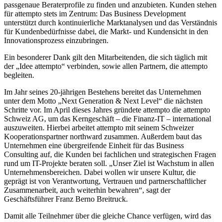
passgenaue Beraterprofile zu finden und anzubieten. Kunden stehen
für attempto stets im Zentrum: Das Business Development
unterstützt durch kontinuierliche Marktanalysen und das Verständnis
für Kundenbedürfnisse dabei, die Markt- und Kundensicht in den
Innovationsprozess einzubringen.
Ein besonderer Dank gilt den Mitarbeitenden, die sich täglich mit
der „Idee attempto“ verbinden, sowie allen Partnern, die attempto
begleiten.
Im Jahr seines 20-jährigen Bestehens bereitet das Unternehmen
unter dem Motto „Next Generation & Next Level“ die nächsten
Schritte vor. Im April dieses Jahres gründete attempto die attempto
Schweiz AG, um das Kerngeschäft – die Finanz-IT – international
auszuweiten. Hierbei arbeitet attempto mit seinem Schweizer
Kooperationspartner northward zusammen. Außerdem baut das
Unternehmen eine übergreifende Einheit für das Business
Consulting auf, die Kunden bei fachlichen und strategischen Fragen
rund um IT-Projekte beraten soll. „Unser Ziel ist Wachstum in allen
Unternehmensbereichen. Dabei wollen wir unsere Kultur, die
geprägt ist von Verantwortung, Vertrauen und partnerschaftlicher
Zusammenarbeit, auch weiterhin bewahren“, sagt der
Geschäftsführer Franz Berno Breitruck.
Damit alle Teilnehmer über die gleiche Chance verfügen, wird das