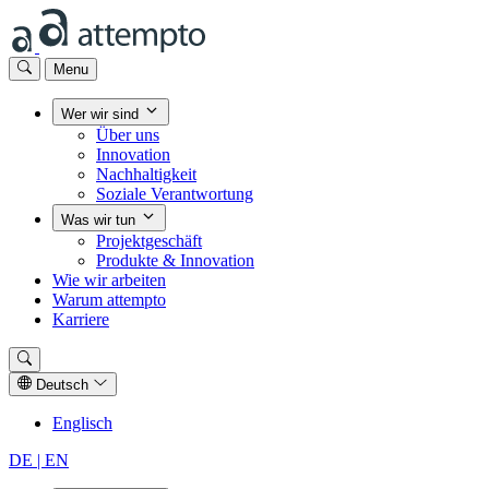
Menu
Wer wir sind
Über uns
Innovation
Nachhaltigkeit
Soziale Verantwortung
Was wir tun
Projektgeschäft
Produkte & Innovation
Wie wir arbeiten
Warum attempto
Karriere
Deutsch
Englisch
DE
| EN